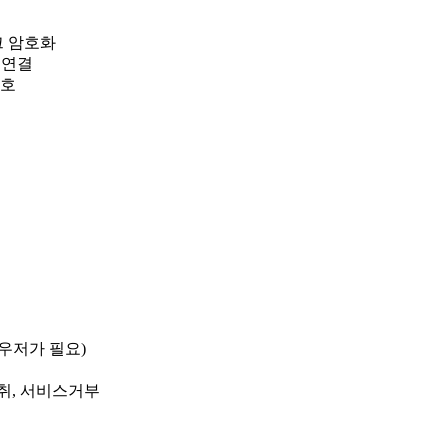
크 암호화
 연결
보호
우저가 필요)
탈취, 서비스거부