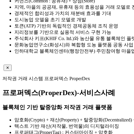
커먼즈(Common : 공유재) + 상점(Store)
지역, 마을의 공공재, 유휴재 등의 효용성을 거래 모델로 
경제적인 합리성과 가치의 재분배 효과를 기대
도시농업 모델을 초기 모델로 개발
토큰(ATP) 기반의 독립적인 경제공동체 조직 운영
지리정보를 기반으로 실용적 서비스 구현 가능
주식회사 키프(KHIF Co. ltd.)와 농산물 유통 블록체인
문화농업연구소(화성시)와 복합형 도농 플랫폼 공동 사업
인하대학교 블록체인센터(행정안전부) 주민참여형 마을앱
✕
저작권 거래 시스템
프로퍼덱스 ProperDex
프로퍼덱스(ProperDex)-서비스사례
블록체인 기반 탈중앙화 저작권 거래 플랫폼
암호화(Crypto) + 재산(Property) + 탈중앙화(Decentralized)
텍스트 기반 재산(저작물, 번역물)의 디지털라이징
프로퍼태그(ProperTag) : 커스터마이징 + 암호화